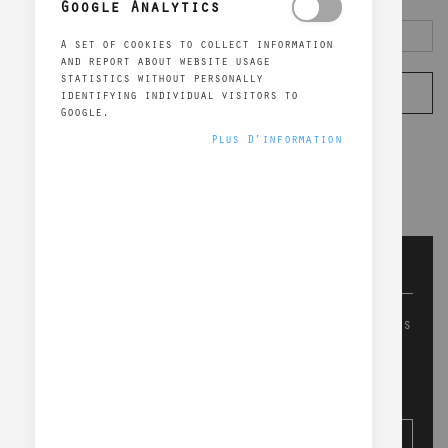
Google Analytics
Mot de passe
A set of cookies to collect information
and report about website usage
statistics without personally
Connexion
identifying individual visitors to
Google.
Mot de passe oublié ?
Plus D’information
Nouveaux clients
La création d’un compte a de nombreux avantages
: consultation rapide, sauvegarder plusieurs
adresses, suivre les commandes, et bien plus
encore.
Créer un compte