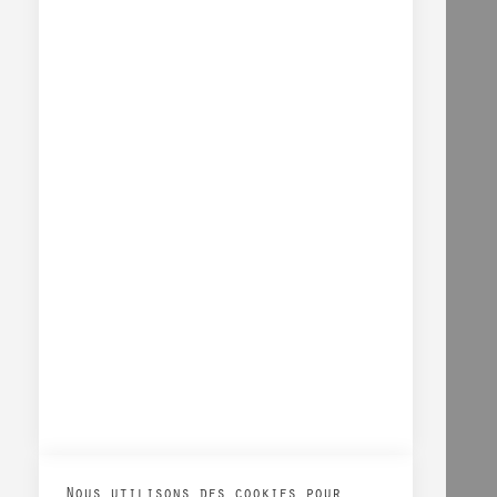
Sophie Knychala
Français
A PROPOS
GALERIE
SHOP
EVÉNEMENTS
CONTACT
CONDITIONS GÉNÉRALES DE VENTE
Nous utilisons des cookies pour