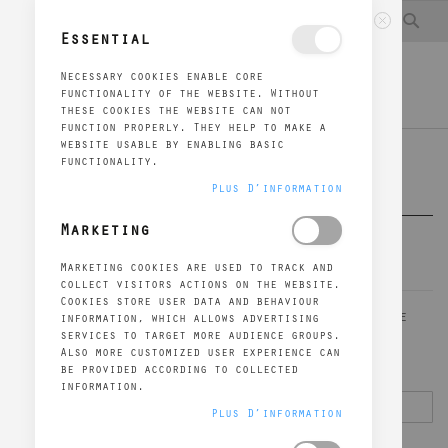
Allez
Re
Mon compte
Créer un compte
au
Essential
Fermer
contenu
Necessary cookies enable core
MENU
Panier
functionality of the website. Without
these cookies the website can not
function properly. They help to make a
website usable by enabling basic
functionality.
Accès client
Plus D’information
Marketing
Clients enregistrés
Marketing cookies are used to track and
collect visitors actions on the website.
Cookies store user data and behaviour
Si vous avez un compte, connectez-vous avec votre
information, which allows advertising
services to target more audience groups.
adresse email.
Also more customized user experience can
be provided according to collected
Email
information.
Plus D’information